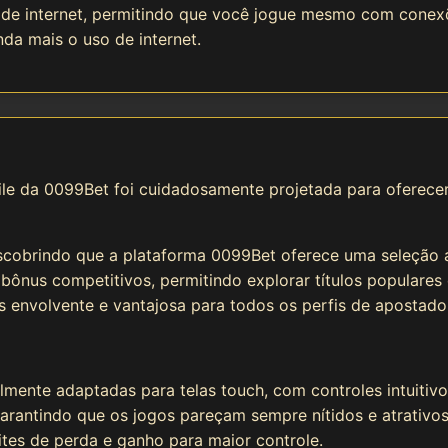
e internet, permitindo que você jogue mesmo com conexõe
da mais o uso de internet.
ile da 0099Bet foi cuidadosamente projetada para oferecer
descobrindo que a plataforma 0099Bet oferece uma seleçã
e bônus competitivos, permitindo explorar títulos popular
s envolvente e vantajosa para todos os perfis de apostado
mente adaptadas para telas touch, com controles intuitivo
garantindo que os jogos pareçam sempre nítidos e atrativo
tes de perda e ganho para maior controle.