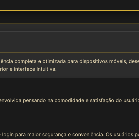
iência completa e otimizada para dispositivos móveis, de
or e interface intuitiva.
envolvida pensando na comodidade e satisfação do usuário
e login para maior segurança e conveniência. Os usuários p