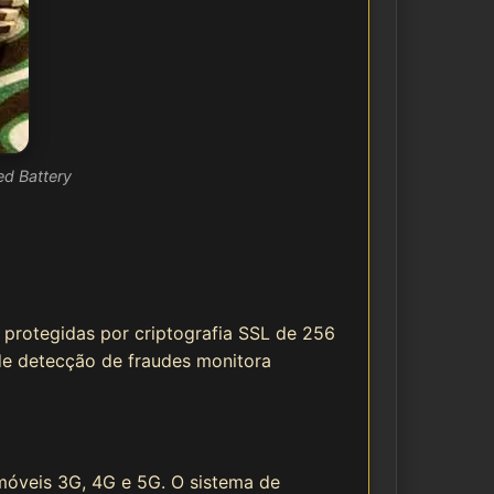
ed Battery
 protegidas por criptografia SSL de 256
de detecção de fraudes monitora
 móveis 3G, 4G e 5G. O sistema de