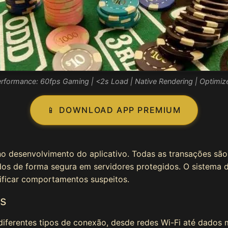
rformance: 60fps Gaming | <2s Load | Native Rendering | Optimiz
📱 DOWNLOAD APP PREMIUM
o desenvolvimento do aplicativo. Todas as transações são
dos de forma segura em servidores protegidos. O sistema 
ificar comportamentos suspeitos.
es
diferentes tipos de conexão, desde redes Wi-Fi até dados