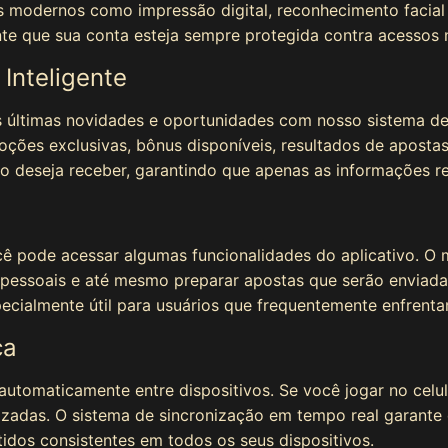
is modernos como impressão digital, reconhecimento facial
nte que sua conta esteja sempre protegida contra acessos 
 Inteligente
últimas novidades e oportunidades com nosso sistema de 
ções exclusivas, bônus disponíveis, resultados de apostas
ão deseja receber, garantindo que apenas as informações r
pode acessar algumas funcionalidades do aplicativo. O mod
s pessoais e até mesmo preparar apostas que serão envia
specialmente útil para usuários que frequentemente enfren
ca
utomaticamente entre dispositivos. Se você jogar no celu
izadas. O sistema de sincronização em tempo real garante q
idos consistentes em todos os seus dispositivos.