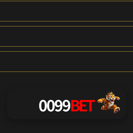
🌐 Social & Contato
📱 Telegram
📘 Facebook