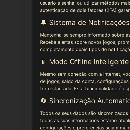
usuário e senha, ou utilizar métodos ma
autenticação de dois fatores (2FA) gara
🔔 Sistema de Notificações
Mantenha-se sempre informado sobre as 
Receba alertas sobre novos jogos, promo
completamente quais tipos de notificaç
📱 Modo Offline Inteligente
Mesmo sem conexão com a internet, você 
de jogos, saldo da conta, configuraçõe
for restaurada. Esta funcionalidade é e
🔄 Sincronização Automáti
Todos os seus dados são sincronizados a
todas as suas informações estarão atual
configurações e preferências sejam mant