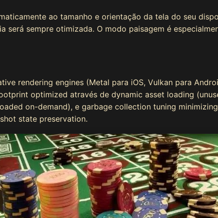
omaticamente ao tamanho e orientação da tela do seu dispo
cia será sempre otimizada. O modo paisagem é especialment
ive rendering engines (Metal para iOS, Vulkan para Androi
ootprint optimized através de dynamic asset loading (unu
s loaded on-demand), e garbage collection tuning minimizin
shot state preservation.