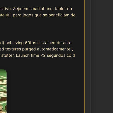
sitivo. Seja em smartphone, tablet ou
e útil para jogos que se beneficiam de
d) achieving 60fps sustained durante
sed textures purged automaticamente),
g stutter. Launch time <2 segundos cold