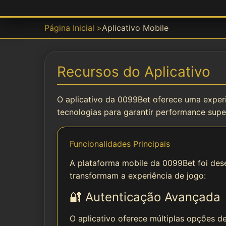
Página Inicial
Aplicativo Mobile
Recursos do Aplicativo
O aplicativo da 0099Bet oferece uma exper
tecnologias para garantir performance superi
Funcionalidades Principais
A plataforma mobile da 0099Bet foi des
transformam a experiência de jogo:
🔐 Autenticação Avançada
O aplicativo oferece múltiplas opções d