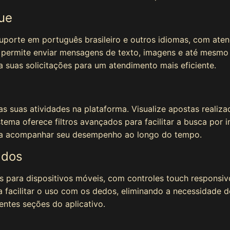
gue
suporte em português brasileiro e outros idiomas, com aten
a e permite enviar mensagens de texto, imagens e até mes
a suas solicitações para um atendimento mais eficiente.
s suas atividades na plataforma. Visualize apostas realiza
tema oferece filtros avançados para facilitar a busca por 
cê a acompanhar seu desempenho ao longo do tempo.
ados
para dispositivos móveis, com controles touch responsivo
 facilitar o uso com os dedos, eliminando a necessidade 
entes seções do aplicativo.