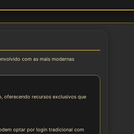
senvolvido com as mais modernas
, oferecendo recursos exclusivos que
odem optar por login tradicional com