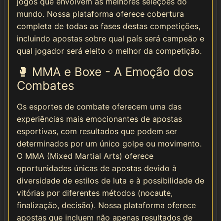
jogos que envolvem as melhores seleções do
mundo. Nossa plataforma oferece cobertura
completa de todas as fases destas competições,
incluindo apostas sobre qual país será campeão e
qual jogador será eleito o melhor da competição.
🥊 MMA e Boxe - A Emoção dos
Combates
Os esportes de combate oferecem uma das
experiências mais emocionantes de apostas
esportivas, com resultados que podem ser
determinados por um único golpe ou movimento.
O MMA (Mixed Martial Arts) oferece
oportunidades únicas de apostas devido à
diversidade de estilos de luta e à possibilidade de
vitórias por diferentes métodos (nocaute,
finalização, decisão). Nossa plataforma oferece
apostas que incluem não apenas resultados de