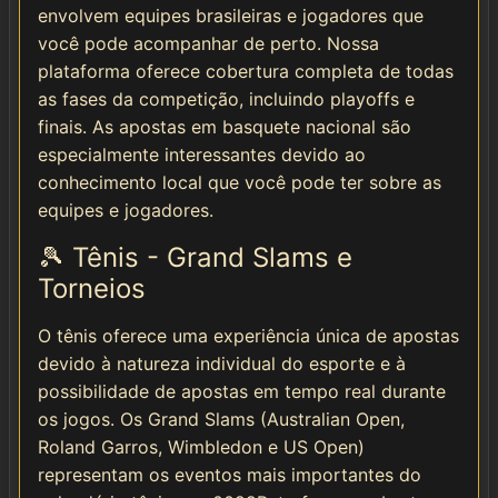
envolvem equipes brasileiras e jogadores que
você pode acompanhar de perto. Nossa
plataforma oferece cobertura completa de todas
as fases da competição, incluindo playoffs e
finais. As apostas em basquete nacional são
especialmente interessantes devido ao
conhecimento local que você pode ter sobre as
equipes e jogadores.
🎾 Tênis - Grand Slams e
Torneios
O tênis oferece uma experiência única de apostas
devido à natureza individual do esporte e à
possibilidade de apostas em tempo real durante
os jogos. Os Grand Slams (Australian Open,
Roland Garros, Wimbledon e US Open)
representam os eventos mais importantes do