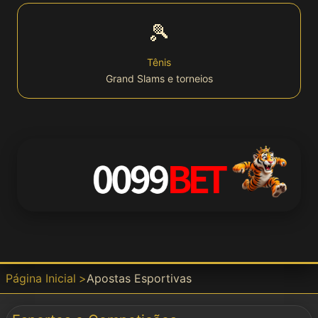
🎾
Bet
Tênis
Grand Slams e torneios
Win
APP
📱 Download
APK
Download
Página Inicial
Apostas Esportivas
Baixar