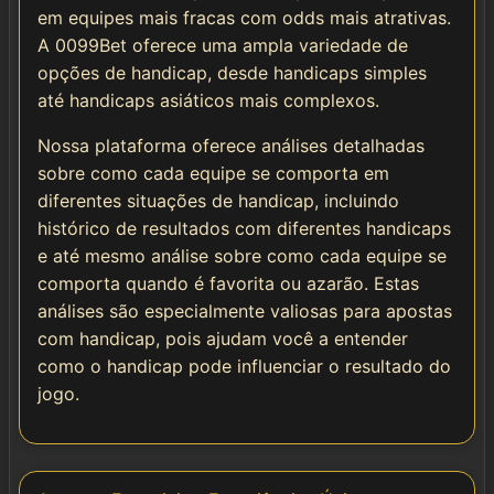
em equipes mais fracas com odds mais atrativas.
A 0099Bet oferece uma ampla variedade de
opções de handicap, desde handicaps simples
até handicaps asiáticos mais complexos.
Nossa plataforma oferece análises detalhadas
sobre como cada equipe se comporta em
diferentes situações de handicap, incluindo
histórico de resultados com diferentes handicaps
e até mesmo análise sobre como cada equipe se
comporta quando é favorita ou azarão. Estas
análises são especialmente valiosas para apostas
com handicap, pois ajudam você a entender
como o handicap pode influenciar o resultado do
jogo.