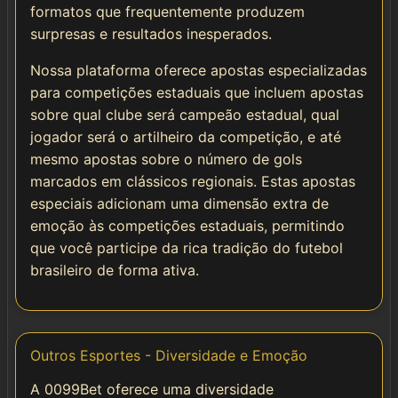
formatos que frequentemente produzem
surpresas e resultados inesperados.
Nossa plataforma oferece apostas especializadas
para competições estaduais que incluem apostas
sobre qual clube será campeão estadual, qual
jogador será o artilheiro da competição, e até
mesmo apostas sobre o número de gols
marcados em clássicos regionais. Estas apostas
especiais adicionam uma dimensão extra de
emoção às competições estaduais, permitindo
que você participe da rica tradição do futebol
brasileiro de forma ativa.
Outros Esportes - Diversidade e Emoção
A 0099Bet oferece uma diversidade