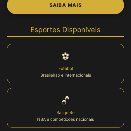
SAIBA MAIS
👤 Conta
Login
Esportes Disponíveis
Cadastro
⚽
Bônus
Futebol
Brasileirão e internacionais
VIP
Lottery
🏀
🏆 Plataforma
Basquete
NBA e competições nacionais
Plataforma