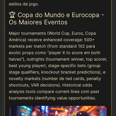
estilos de jogo.
🏆 Copa do Mundo e Eurocopa -
Os Maiores Eventos
Major tournaments (World Cup, Euros, Copa
América) receive enhanced coverage: 500+
markets per match (from standard 1X2 para
exotic props como "player X to score em both
halves"), outrights (tournament winner, top scorer,
best young player), stage-specific bets (group
stage qualifiers, knockout bracket predictions), e
novelty markets (number de red cards, penalty
shootouts, VAR decisions). Historical odds
analysis tools compare current lines com past
tournaments identifying value opportunities.