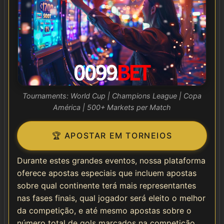
Tournaments: World Cup | Champions League | Copa
América | 500+ Markets per Match
🏆 APOSTAR EM TORNEIOS
Durante estes grandes eventos, nossa plataforma
oferece apostas especiais que incluem apostas
sobre qual continente terá mais representantes
nas fases finais, qual jogador será eleito o melhor
da competição, e até mesmo apostas sobre o
número total de gols marcados na competição.