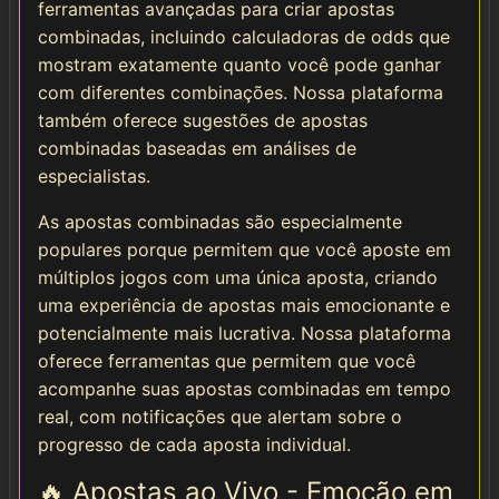
ferramentas avançadas para criar apostas
combinadas, incluindo calculadoras de odds que
mostram exatamente quanto você pode ganhar
com diferentes combinações. Nossa plataforma
também oferece sugestões de apostas
combinadas baseadas em análises de
especialistas.
As apostas combinadas são especialmente
populares porque permitem que você aposte em
múltiplos jogos com uma única aposta, criando
uma experiência de apostas mais emocionante e
potencialmente mais lucrativa. Nossa plataforma
oferece ferramentas que permitem que você
acompanhe suas apostas combinadas em tempo
real, com notificações que alertam sobre o
progresso de cada aposta individual.
🔥 Apostas ao Vivo - Emoção em