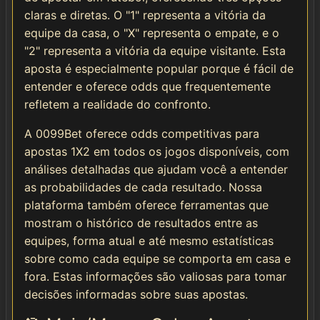
claras e diretas. O "1" representa a vitória da
equipe da casa, o "X" representa o empate, e o
"2" representa a vitória da equipe visitante. Esta
aposta é especialmente popular porque é fácil de
entender e oferece odds que frequentemente
refletem a realidade do confronto.
A 0099Bet oferece odds competitivas para
apostas 1X2 em todos os jogos disponíveis, com
análises detalhadas que ajudam você a entender
as probabilidades de cada resultado. Nossa
plataforma também oferece ferramentas que
mostram o histórico de resultados entre as
equipes, forma atual e até mesmo estatísticas
sobre como cada equipe se comporta em casa e
fora. Estas informações são valiosas para tomar
decisões informadas sobre suas apostas.