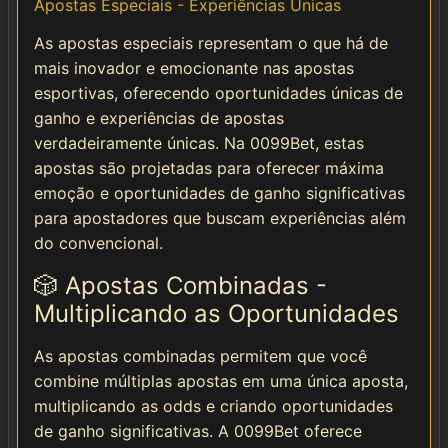
Apostas Especiais - Experiências Únicas
As apostas especiais representam o que há de
mais inovador e emocionante nas apostas
esportivas, oferecendo oportunidades únicas de
ganho e experiências de apostas
verdadeiramente únicas. Na 0099Bet, estas
apostas são projetadas para oferecer máxima
emoção e oportunidades de ganho significativas
para apostadores que buscam experiências além
do convencional.
🎲 Apostas Combinadas -
Multiplicando as Oportunidades
As apostas combinadas permitem que você
combine múltiplas apostas em uma única aposta,
multiplicando as odds e criando oportunidades
de ganho significativas. A 0099Bet oferece