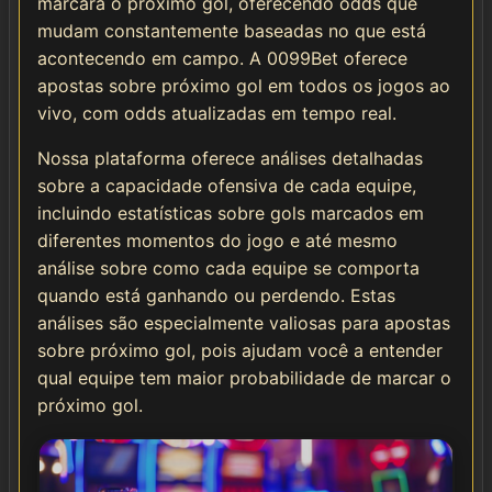
marcará o próximo gol, oferecendo odds que
mudam constantemente baseadas no que está
acontecendo em campo. A 0099Bet oferece
apostas sobre próximo gol em todos os jogos ao
vivo, com odds atualizadas em tempo real.
Nossa plataforma oferece análises detalhadas
sobre a capacidade ofensiva de cada equipe,
incluindo estatísticas sobre gols marcados em
diferentes momentos do jogo e até mesmo
análise sobre como cada equipe se comporta
quando está ganhando ou perdendo. Estas
análises são especialmente valiosas para apostas
sobre próximo gol, pois ajudam você a entender
qual equipe tem maior probabilidade de marcar o
próximo gol.