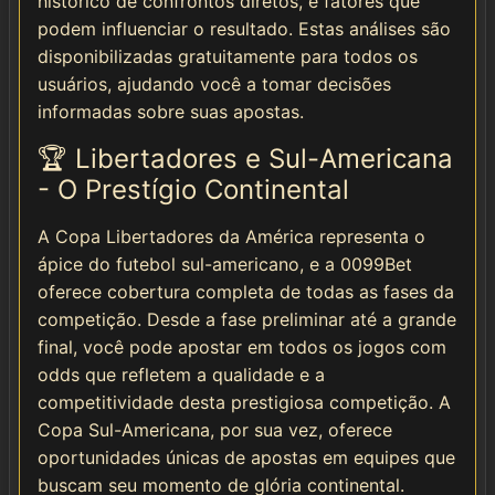
histórico de confrontos diretos, e fatores que
podem influenciar o resultado. Estas análises são
disponibilizadas gratuitamente para todos os
usuários, ajudando você a tomar decisões
informadas sobre suas apostas.
🏆 Libertadores e Sul-Americana
- O Prestígio Continental
A Copa Libertadores da América representa o
ápice do futebol sul-americano, e a 0099Bet
oferece cobertura completa de todas as fases da
competição. Desde a fase preliminar até a grande
final, você pode apostar em todos os jogos com
odds que refletem a qualidade e a
competitividade desta prestigiosa competição. A
Copa Sul-Americana, por sua vez, oferece
oportunidades únicas de apostas em equipes que
buscam seu momento de glória continental.