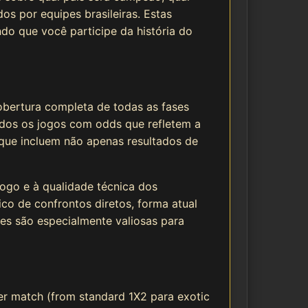
s por equipes brasileiras. Estas
do que você participe da história do
obertura completa de todas as fases
odos os jogos com odds que refletem a
 que incluem não apenas resultados de
ogo e à qualidade técnica dos
co de confrontos diretos, forma atual
ses são especialmente valiosas para
r match (from standard 1X2 para exotic