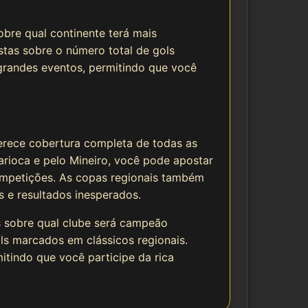
bre qual continente terá mais
stas sobre o número total de gols
randes eventos, permitindo que você
ferece cobertura completa de todas as
rioca e pelo Mineiro, você pode apostar
competições. As copas regionais também
 e resultados inesperados.
s sobre qual clube será campeão
ls marcados em clássicos regionais.
tindo que você participe da rica