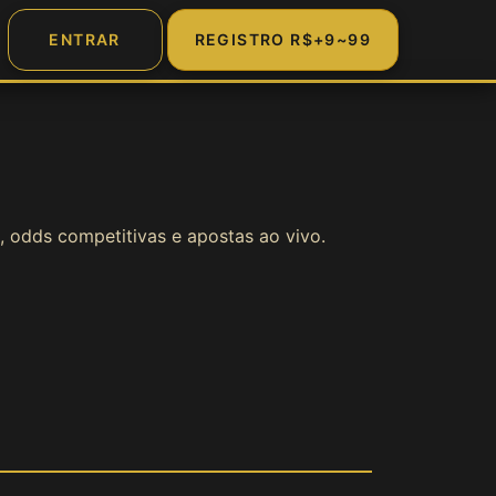
ENTRAR
REGISTRO R$+9~99
👤 Conta
Login
odds competitivas e apostas ao vivo.
Cadastro
Bônus
VIP
Lottery