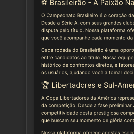
⚽ Brasileirão - A Paixão N
O Campeonato Brasileiro é o coração das
Desde a Série A, com seus grandes clubes
disputa pelo título. Nossa plataforma o
que você acompanhe cada momento da 
Cada rodada do Brasileirão é uma oportu
entre candidatos ao título. Nossa equipe
histórico de confrontos diretos, e fator
os usuários, ajudando você a tomar dec
🏆 Libertadores e Sul-Amer
A Copa Libertadores da América represe
da competição. Desde a fase preliminar 
competitividade desta prestigiosa comp
que buscam seu momento de glória conti
Nossa plataforma oferece apostas especi