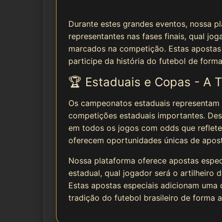
Durante estes grandes eventos, nossa pl
representantes nas fases finais, qual j
marcados na competição. Estas apostas
participe da história do futebol de forma
🏆 Estaduais e Copas - A T
Os campeonatos estaduais representam a 
competições estaduais importantes. Des
em todos os jogos com odds que refletem
oferecem oportunidades únicas de apos
Nossa plataforma oferece apostas espec
estadual, qual jogador será o artilheir
Estas apostas especiais adicionam uma 
tradição do futebol brasileiro de forma a