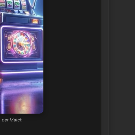
s per Match