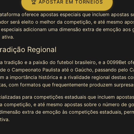
🏆 APOSTAR EM TORNEIOS
ataforma oferece apostas especiais que incluem apostas so
ogador será eleito o melhor da competição, e até mesmo apo
 especiais adicionam uma dimensão extra de emoção aos g
 ativa.
radição Regional
tradição e a paixão do futebol brasileiro, e a 0099Bet o
de o Campeonato Paulista até o Gaúcho, passando pelo Ca
 a importância histórica e a rivalidade regional destas 
tas, com formatos que frequentemente produzem surpresas
ializadas para competições estaduais que incluem aposta
o da competição, e até mesmo apostas sobre o número de go
dimensão extra de emoção às competições estaduais, permi
tiva.