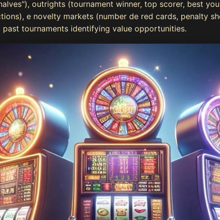
lves"), outrights (tournament winner, top scorer, best you
ctions), e novelty markets (number de red cards, penalty sh
 past tournaments identifying value opportunities.