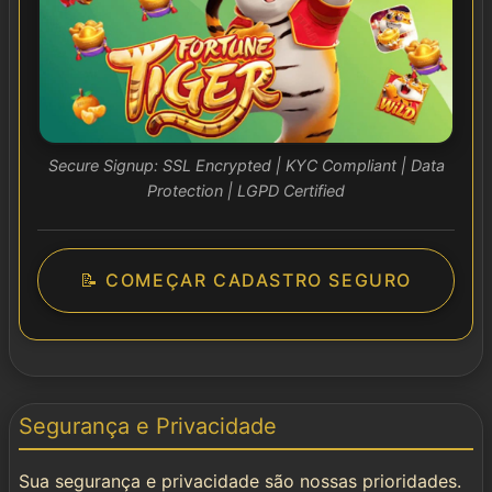
Secure Signup: SSL Encrypted | KYC Compliant | Data
Protection | LGPD Certified
📝 COMEÇAR CADASTRO SEGURO
Segurança e Privacidade
Sua segurança e privacidade são nossas prioridades.