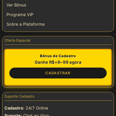
Ver Bônus
Programa VIP
Sobre a Plataforma
Oferta Especial
Bônus de Cadastro
Ganhe R$+9~99 agora
CADASTRAR
Suporte Cadastro
Cadastro:
24/7 Online
Suporte:
Chat ao Vivo