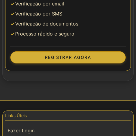
Verificação por email
Verificação por SMS
Verificação de documentos
Processo rápido e seguro
REGISTRAR AGORA
Links Úteis
Fazer Login