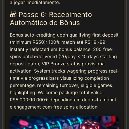
a jogar imediatamente.
🎁 Passo 6: Recebimento
Automático do Bônus
Bonus auto-crediting upon qualifying first deposit
(minimum R$50): 100% match até R$+9~99
instantly reflected em bonus balance, 200 free
spins batch-delivered (20/day × 10 days starting
deposit date), VIP Bronze status provisional
activation. System tracks wagering progress real-
time via progress bars visualizing completion
percentage, remaining turnover, eligible games
highlighting. Welcome package total value
R$5.000-10.000+ depending em deposit amount
e engagement com free spins allocation.