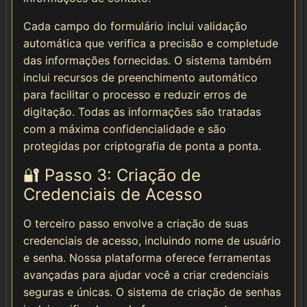
Cada campo do formulário inclui validação
automática que verifica a precisão e completude
das informações fornecidas. O sistema também
inclui recursos de preenchimento automático
para facilitar o processo e reduzir erros de
digitação. Todas as informações são tratadas
com a máxima confidencialidade e são
protegidas por criptografia de ponta a ponta.
🔐 Passo 3: Criação de
Credenciais de Acesso
O terceiro passo envolve a criação de suas
credenciais de acesso, incluindo nome de usuário
e senha. Nossa plataforma oferece ferramentas
avançadas para ajudar você a criar credenciais
seguras e únicas. O sistema de criação de senhas