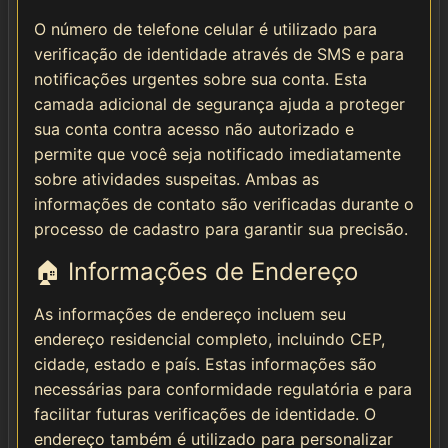
O número de telefone celular é utilizado para
verificação de identidade através de SMS e para
notificações urgentes sobre sua conta. Esta
camada adicional de segurança ajuda a proteger
sua conta contra acesso não autorizado e
permite que você seja notificado imediatamente
sobre atividades suspeitas. Ambas as
informações de contato são verificadas durante o
processo de cadastro para garantir sua precisão.
🏠 Informações de Endereço
As informações de endereço incluem seu
endereço residencial completo, incluindo CEP,
cidade, estado e país. Estas informações são
necessárias para conformidade regulatória e para
facilitar futuras verificações de identidade. O
endereço também é utilizado para personalizar