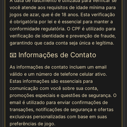
A data de nascimento é utilizada para verificar se
você atende aos requisitos de idade mínima para
jogos de azar, que é de 18 anos. Esta verificação
é obrigatória por lei e é essencial para manter a
conformidade regulatória. O CPF é utilizado para
verificação de identidade e prevenção de fraude,
garantindo que cada conta seja única e legítima.
📧 Informações de Contato
As informações de contato incluem um email
válido e um número de telefone celular ativo.
Estas informações são essenciais para
comunicação com você sobre sua conta,
promoções especiais e questões de segurança. O
email é utilizado para enviar confirmações de
transações, notificações de segurança e ofertas
exclusivas personalizadas com base em suas
preferências de jogo.