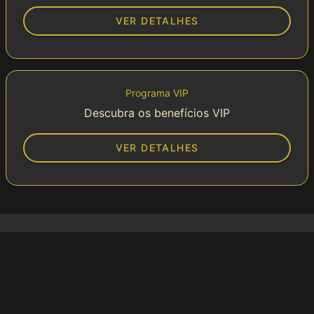
VER DETALHES
Programa VIP
Descubra os benefícios VIP
VER DETALHES