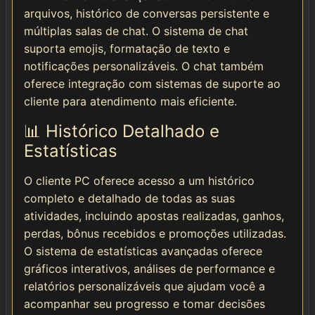
arquivos, histórico de conversas persistente e
múltiplas salas de chat. O sistema de chat
suporta emojis, formatação de texto e
notificações personalizáveis. O chat também
oferece integração com sistemas de suporte ao
cliente para atendimento mais eficiente.
📊 Histórico Detalhado e
Estatísticas
O cliente PC oferece acesso a um histórico
completo e detalhado de todas as suas
atividades, incluindo apostas realizadas, ganhos,
perdas, bônus recebidos e promoções utilizadas.
O sistema de estatísticas avançadas oferece
gráficos interativos, análises de performance e
relatórios personalizáveis que ajudam você a
acompanhar seu progresso e tomar decisões