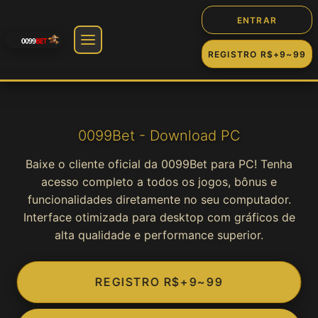
ENTRAR
REGISTRO R$+9~99
🎰 Jogos
Slot
0099Bet - Download PC
Baixe o cliente oficial da 0099Bet para PC! Tenha
Cassino
acesso completo a todos os jogos, bônus e
funcionalidades diretamente no seu computador.
Fortune
Interface otimizada para desktop com gráficos de
alta qualidade e performance superior.
Jogos
REGISTRO R$+9~99
Game