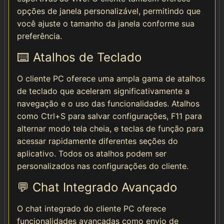
opções de janela personalizável, permitindo que
você ajuste o tamanho da janela conforme sua
preferência.
⌨️ Atalhos de Teclado
O cliente PC oferece uma ampla gama de atalhos
de teclado que aceleram significativamente a
navegação e o uso das funcionalidades. Atalhos
como Ctrl+S para salvar configurações, F11 para
alternar modo tela cheia, e teclas de função para
acessar rapidamente diferentes seções do
aplicativo. Todos os atalhos podem ser
personalizados nas configurações do cliente.
💬 Chat Integrado Avançado
O chat integrado do cliente PC oferece
funcionalidades avançadas como envio de