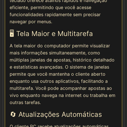
teclado oferece atalhos rápidos e navegação
eficiente, permitindo que você acesse
funcionalidades rapidamente sem precisar
navegar por menus.
🖥️ Tela Maior e Multitarefa
A tela maior do computador permite visualizar
mais informações simultaneamente, como
múltiplas janelas de apostas, histórico detalhado
e estatísticas avançadas. O sistema de janelas
permite que você mantenha o cliente aberto
enquanto usa outros aplicativos, facilitando a
multitarefa. Você pode acompanhar apostas ao
vivo enquanto navega na internet ou trabalha em
outras tarefas.
🔄 Atualizações Automáticas
O cliente PC recebe atualizações automáticas