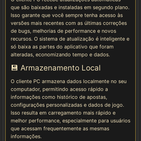
que são baixadas e instaladas em segundo plano.
Isso garante que você sempre tenha acesso às
versões mais recentes com as últimas correções
de bugs, melhorias de performance e novos
recursos. O sistema de atualização é inteligente e
só baixa as partes do aplicativo que foram
alteradas, economizando tempo e dados.
💾 Armazenamento Local
O cliente PC armazena dados localmente no seu
computador, permitindo acesso rápido a
informações como histórico de apostas,
configurações personalizadas e dados de jogo.
Isso resulta em carregamento mais rápido e
melhor performance, especialmente para usuários
que acessam frequentemente as mesmas
informações.