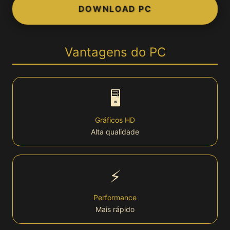
DOWNLOAD PC
👤 Conta
Login
Vantagens do PC
Cadastro
🖥️
Bônus
Gráficos HD
Alta qualidade
VIP
Lottery
⚡
🏆 Plataforma
Performance
Mais rápido
Plataforma