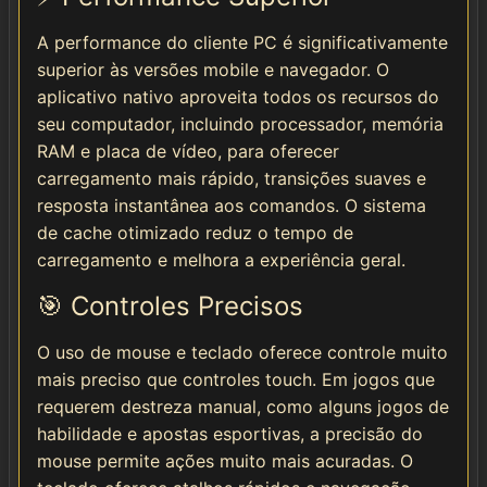
A performance do cliente PC é significativamente
superior às versões mobile e navegador. O
aplicativo nativo aproveita todos os recursos do
seu computador, incluindo processador, memória
RAM e placa de vídeo, para oferecer
carregamento mais rápido, transições suaves e
resposta instantânea aos comandos. O sistema
de cache otimizado reduz o tempo de
carregamento e melhora a experiência geral.
🎯 Controles Precisos
O uso de mouse e teclado oferece controle muito
mais preciso que controles touch. Em jogos que
requerem destreza manual, como alguns jogos de
habilidade e apostas esportivas, a precisão do
mouse permite ações muito mais acuradas. O