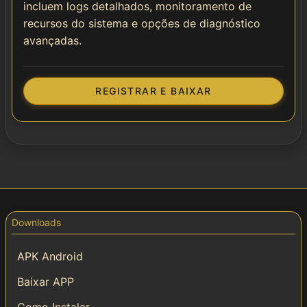
incluem logs detalhados, monitoramento de
recursos do sistema e opções de diagnóstico
avançadas.
REGISTRAR E BAIXAR
Downloads
APK Android
Baixar APP