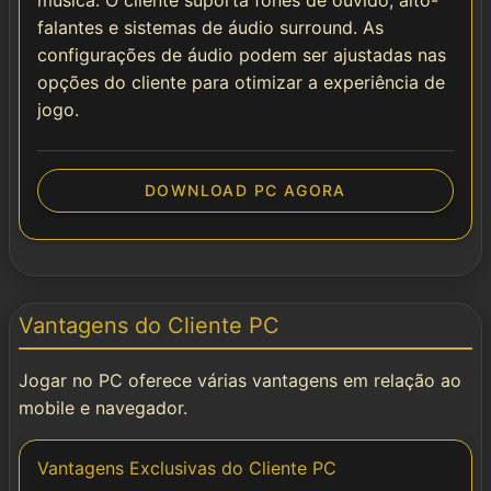
música. O cliente suporta fones de ouvido, alto-
falantes e sistemas de áudio surround. As
configurações de áudio podem ser ajustadas nas
opções do cliente para otimizar a experiência de
jogo.
DOWNLOAD PC AGORA
Vantagens do Cliente PC
Jogar no PC oferece várias vantagens em relação ao
mobile e navegador.
Vantagens Exclusivas do Cliente PC