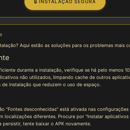
🔒 INSTALAÇÃO SEGURA
a
talação? Aqui estão as soluções para os problemas mais 
nte
ciente durante a instalação, verifique se há pelo menos 10
cativos não utilizados, limpando cache de outros aplicat
 de instalação que reduzem o uso de espaço.
pção "Fontes desconhecidas" está ativada nas configuraçõe
 localizações diferentes. Procure por "Instalar aplicativos
 persistir, tente baixar o APK novamente.