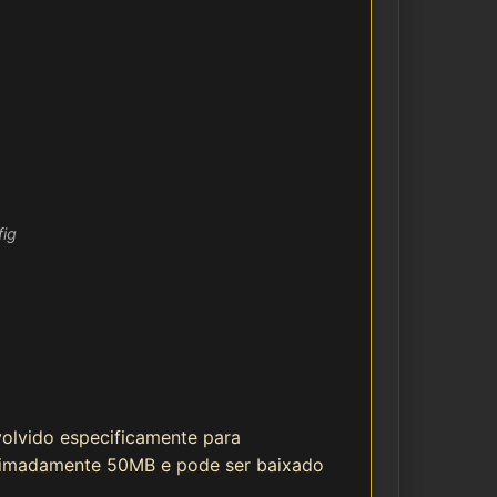
fig
volvido especificamente para
roximadamente 50MB e pode ser baixado