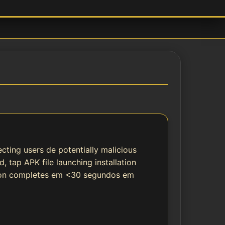
cting users de potentially malicious
 tap APK file launching installation
lation completes em <30 segundos em