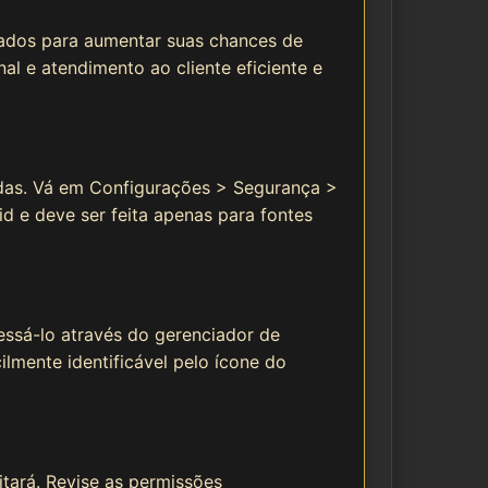
tados para aumentar suas chances de
al e atendimento ao cliente eficiente e
cidas. Vá em Configurações > Segurança >
d e deve ser feita apenas para fontes
essá-lo através do gerenciador de
lmente identificável pelo ícone do
itará. Revise as permissões