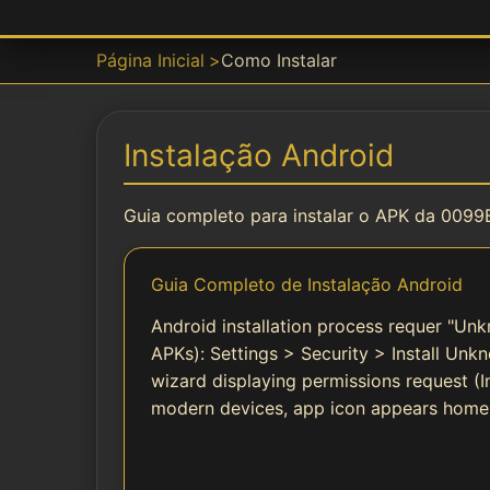
Página Inicial
Como Instalar
Instalação Android
Guia completo para instalar o APK da 0099
Guia Completo de Instalação Android
Android installation process requer "Unk
APKs): Settings > Security > Install Unk
wizard displaying permissions request (I
modern devices, app icon appears home 