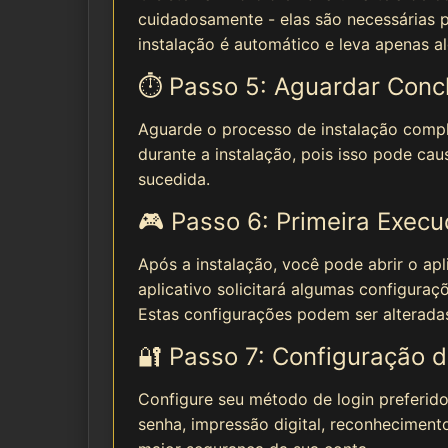
cuidadosamente - elas são necessárias p
instalação é automático e leva apenas a
⏱️ Passo 5: Aguardar Conc
Aguarde o processo de instalação compl
durante a instalação, pois isso pode c
sucedida.
🎮 Passo 6: Primeira Exec
Após a instalação, você pode abrir o apl
aplicativo solicitará algumas configuraç
Estas configurações podem ser alterada
🔐 Passo 7: Configuração d
Configure seu método de login preferido.
senha, impressão digital, reconheciment