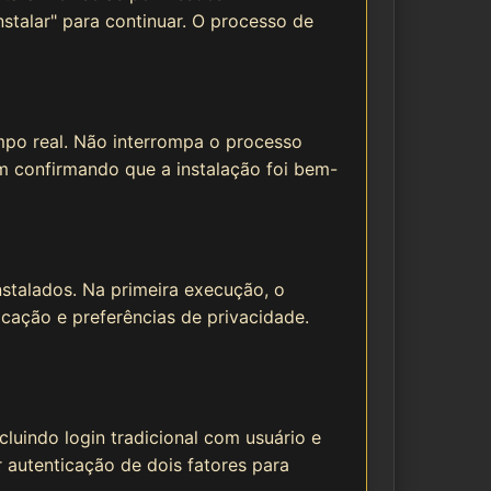
stalar" para continuar. O processo de
mpo real. Não interrompa o processo
m confirmando que a instalação foi bem-
instalados. Na primeira execução, o
icação e preferências de privacidade.
cluindo login tradicional com usuário e
 autenticação de dois fatores para