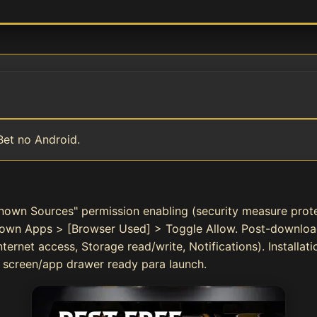
Bet no Android.
nown Sources" permission enabling (security measure prote
nown Apps > [Browser Used] > Toggle Allow. Post-download,
nternet access, Storage read/write, Notifications). Instal
screen/app drawer ready para launch.