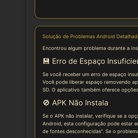
Solução de Problemas Android Detalhad
Encontrou algum problema durante a ins
💾 Erro de Espaço Insuficie
Se você receber um erro de espaço insufi
Você pode liberar espaço removendo apli
SD. O aplicativo também oferece opções
🚫 APK Não Instala
Se o APK não instalar, verifique se a o
Android, esta configuração pode estar em
de fontes desconhecidas". Se o problema