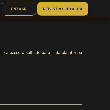
ENTRAR
REGISTRO R$+9~99
👤 Conta
Login
sso a passo detalhado para cada plataforma
Cadastro
Bônus
VIP
Lottery