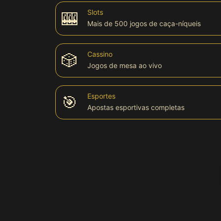
Slots
🎰
🏆 Plataforma
Mais de 500 jogos de caça-níqueis
Plataforma
Cassino
🎲
Jogos de mesa ao vivo
Bet
Esportes
🎯
Apostas esportivas completas
Win
APP