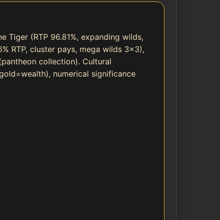
ne Tiger (RTP 96.81%, expanding wilds,
6% RTP, cluster pays, mega wilds 3×3),
antheon collection). Cultural
 gold=wealth), numerical significance