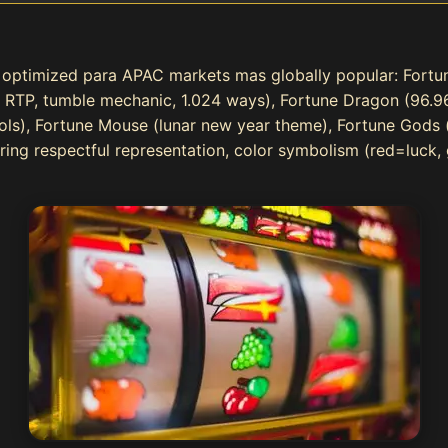
) optimized para APAC markets mas globally popular: Fortu
% RTP, tumble mechanic, 1.024 ways), Fortune Dragon (96.9
s), Fortune Mouse (lunar new year theme), Fortune Gods (p
ring respectful representation, color symbolism (red=luck,