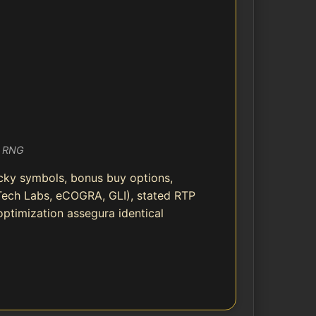
ed RNG
icky symbols, bonus buy options,
iTech Labs, eCOGRA, GLI), stated RTP
ptimization assegura identical