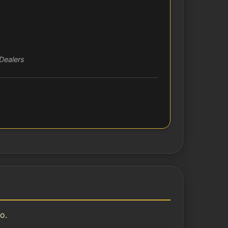
 Dealers
o.