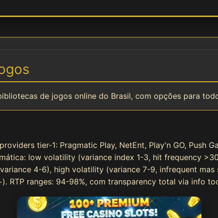
Jogos
liotecas de jogos online do Brasil, com opções para todos
providers tier-1: Pragmatic Play, NetEnt, Play'n GO, Push 
tica: low volatility (variance index 1-3, hit frequency >3
ariance 4-6), high volatility (variance 7-9, infrequent mas 
). RTP ranges: 94-98%, com transparency total via info too