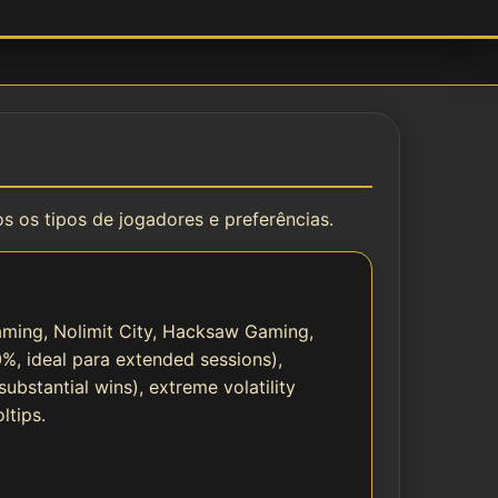
 os tipos de jogadores e preferências.
Gaming, Nolimit City, Hacksaw Gaming,
0%, ideal para extended sessions),
substantial wins), extreme volatility
ltips.