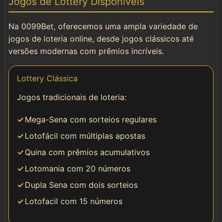
Jogos de Lottery Disponíveis
Instalar
Na 0099Bet, oferecemos uma ampla variedade de
🌐 Social & Contato
jogos de loteria online, desde jogos clássicos até
versões modernas com prêmios incríveis.
📱 Telegram
Lottery Clássica
📘 Facebook
Jogos tradicionais de loteria:
Mega-Sena com sorteios regulares
Lotofácil com múltiplas apostas
Quina com prêmios acumulativos
Lotomania com 20 números
Dupla Sena com dois sorteios
Lotofacil com 15 números