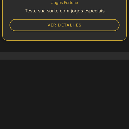
Jogos Fortune
Teste sua sorte com jogos especiais
VER DETALHES