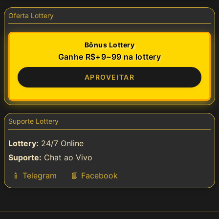
Oferta Lottery
Bônus Lottery
Ganhe R$+9~99 na lottery
APROVEITAR
Suporte Lottery
Lottery:
24/7 Online
Suporte:
Chat ao Vivo
📱 Telegram
📘 Facebook