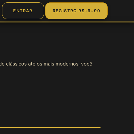
ENTRAR
REGISTRO R$+9~99
👤 Conta
Login
de clássicos até os mais modernos, você
Cadastro
Bônus
VIP
Lottery