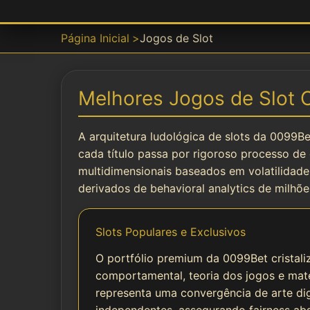
Página Inicial
Jogos de Slot
Melhores Jogos de Slot O
A arquitetura ludológica de slots da 0099B
cada título passa por rigoroso processo de
multidimensionais baseados em volatilidade
derivados de behavioral analytics de milhõe
Slots Populares e Exclusivos
O portfólio premium da 0099Bet cristali
comportamental, teoria dos jogos e mate
representa uma convergência de arte digi