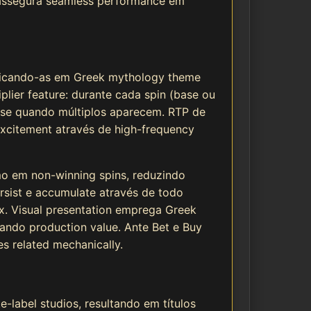
 assegura seamless performance em
plicando-as em Greek mythology theme
lier feature: durante cada spin (base ou
-se quando múltiplos aparecem. RTP de
xcitement através de high-frequency
smo em non-winning spins, reduzindo
ersist e accumulate através de todo
0x. Visual presentation emprega Greek
evando production value. Ante Bet e Buy
s related mechanically.
-label studios, resultando em títulos