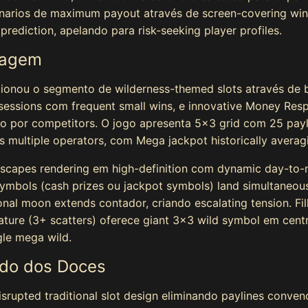
narios de maximum payout através de screen-covering win
prediction, apelando para risk-seeking player profiles.
lvagem
ucionou o segmento de wilderness-themed slots através de
sessions com frequent small wins, e innovative Money Resp
o por competitors. O jogo apresenta 5×3 grid com 25 payli
s multiple operators, com Mega jackpot historically averag
scapes rendering em high-definition com dynamic day-to-
mbols (cash prizes ou jackpot symbols) land simultaneously
nal moon extends contador, criando escalating tension. Fill
ture (3+ scatters) oferece giant 3×3 wild symbol em centra
gle mega wild.
do dos Doces
srupted traditional slot design eliminando paylines conven