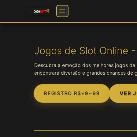
🎰 Jogos
Slot
Jogos de Slot Online 
Descubra a emoção dos melhores jogos de s
Cassino
encontrará diversão e grandes chances de g
Fortune
REGISTRO R$+9~99
VER 
Jogos
Game