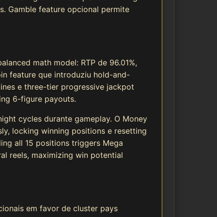
s. Gamble feature opcional permite
 balanced math model: RTP de 96.01%,
in feature que introduziu hold-and-
nes e three-tier progressive jackpot
ing 6-figure payouts.
night cycles durante gameplay. O Money
, locking winning positions e resetting
ing all 15 positions triggers Mega
l reels, maximizing win potential
cionais em favor de cluster pays