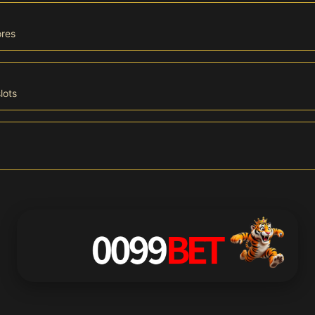
ores
lots
🌐 Social & Contato
📱 Telegram
📘 Facebook