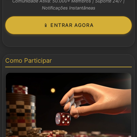
Comunidade Ativa: 50.000+ Membros | Suporte 24/7 |
Instalar
Notificações Instantâneas
🌐 Social & Contato
📱 ENTRAR AGORA
📱 Telegram
📘 Facebook
Como Participar